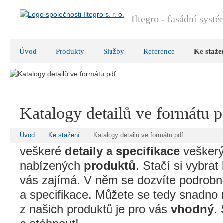
Iltegro - fasádní syst
Úvod
Produkty
Služby
Reference
Ke staže
Katalogy detailů ve formátu p
Vítejte v naší knihovně
detailních kat
Úvod
Ke stažení
Katalogy detailů ve formátu pdf
veškeré
detaily a specifikace
veškerý
nabízených
produktů
. Stačí si vybrat
vás zajímá. V něm se dozvíte podrobn
a specifikace. Můžete se tedy snadno 
z našich produktů je pro vás
vhodný
.