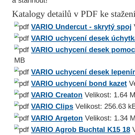
a stáhnout!
Katalogy detailů v PDF ke stažen
VARIO Undercut - skrytý spoj
VARIO uchycení desek úchyt
VARIO uchycení desek pomoc
MB
VARIO uchycení desek lepení
VARIO uchycení bond kazet
V
VARIO Creaton
Velikost:
1.64 
VARIO Clips
Velikost:
256.63 k
VARIO Argeton
Velikost:
1.34 
VARIO Agrob Buchtal K15 18