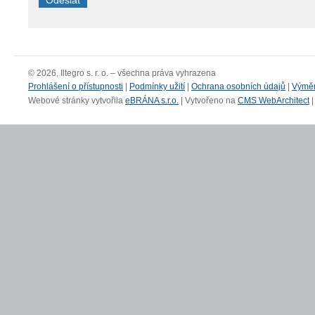
© 2026, Iltegro s. r. o. – všechna práva vyhrazena
Prohlášení o přístupnosti
|
Podmínky užití
|
Ochrana osobních údajů
|
Výmě
Webové stránky vytvořila
eBRÁNA s.r.o.
| Vytvořeno na
CMS WebArchitect