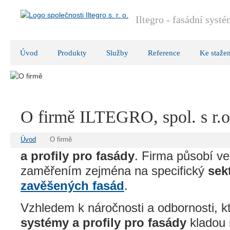
Iltegro - fasádní syst
Úvod
Produkty
Služby
Reference
Ke stažen
O firmě ILTEGRO, spol. s r.o
Společnost Iltegro dodává
hliníkové 
Úvod
O firmě
a profily pro fasády
. Firma působí ve
zaměřením zejména na specifický
sek
zavěšených fasád
.
Vzhledem k náročnosti a odbornosti, k
systém
y a profily
pro fasády
kladou n