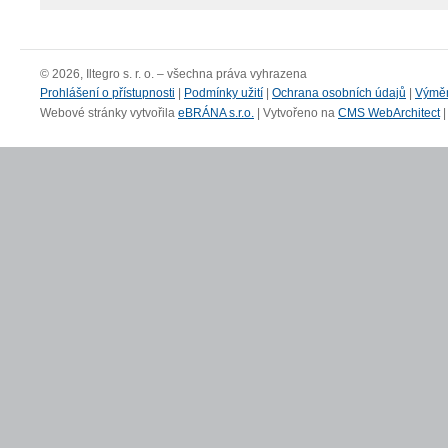
© 2026, Iltegro s. r. o. – všechna práva vyhrazena
Prohlášení o přístupnosti
|
Podmínky užití
|
Ochrana osobních údajů
|
Výmě
Webové stránky vytvořila
eBRÁNA s.r.o.
| Vytvořeno na
CMS WebArchitect