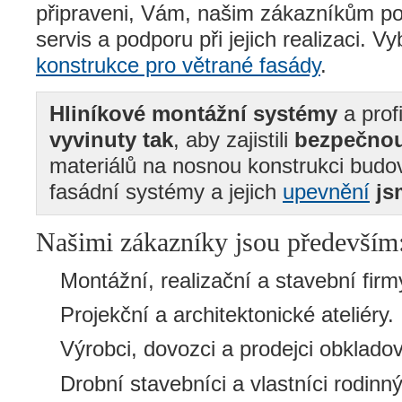
připraveni, Vám, našim zákazníkům po
servis a podporu při jejich realizaci. Vy
konstrukce pro větrané fasády
.
Hliníkové montážní systémy
a prof
vyvinuty tak
, aby zajistili
bezpečno
materiálů na nosnou konstrukci budo
fasádní systémy a jejich
upevnění
js
Našimi zákazníky jsou především
Montážní, realizační a stavební firm
Projekční a architektonické ateliéry.
Výrobci, dovozci a prodejci obklado
Drobní stavebníci a vlastníci rodin