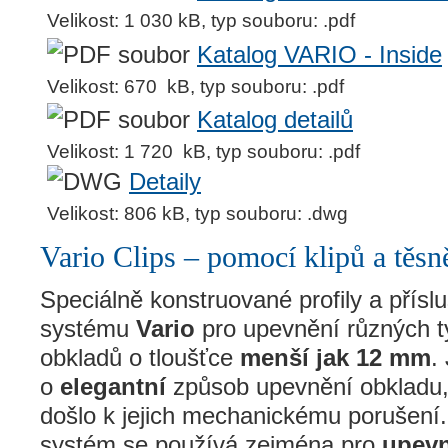
Velikost: 1 030 kB, typ souboru: .pdf
Katalog VARIO - Inside
Velikost: 670 kB, typ souboru: .pdf
Katalog detailů
Velikost: 1 720 kB, typ souboru: .pdf
Detaily
Velikost: 806 kB, typ souboru: .dwg
Vario Clips – pomocí klipů a těsn
Speciálně konstruované profily a přísl
systému
Vario
pro upevnění různých 
obkladů o tloušťce
menší jak 12 mm
.
o
elegantní
způsob upevnění obkladu,
došlo k jejich mechanickému porušení.
systém se používá zejména pro
upev