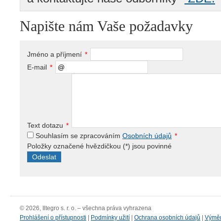
Napište nám Vaše požadavky
Jméno a příjmení
*
E-mail
*
Text dotazu
*
Souhlasím se zpracováním
Osobních údajů
*
Položky označené hvězdičkou (
*
) jsou povinné
© 2026, Iltegro s. r. o. – všechna práva vyhrazena
Prohlášení o přístupnosti
|
Podmínky užití
|
Ochrana osobních údajů
|
Výmě