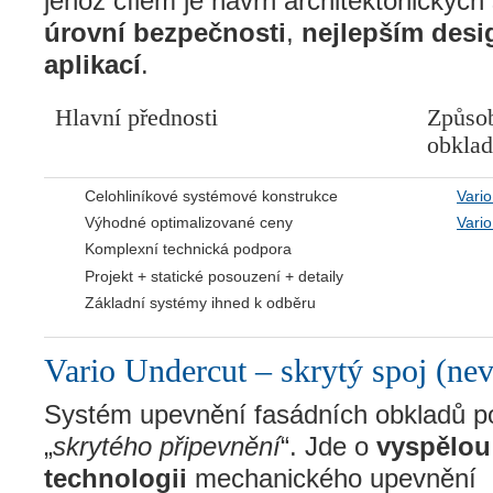
jehož cílem je návrh architektonickýc
úrovní bezpečnosti
,
nejlepším des
aplikací
.
Hlavní přednosti
Způso
obkla
Celohliníkové systémové konstrukce
Vario
Výhodné optimalizované ceny
Vario
Komplexní technická podpora
Projekt + statické posouzení + detaily
Základní systémy ihned k odběru
Vario Undercut – skrytý spoj (nev
Systém upevnění fasádních obkladů p
„
skrytého připevnění
“. Jde o
vyspělou
technologii
mechanického upevnění