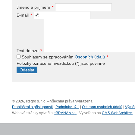
Jméno a příjmení
*
E-mail
*
Text dotazu
*
Souhlasím se zpracováním
Osobních údajů
*
Položky označené hvězdičkou (
*
) jsou povinné
© 2026, Iltegro s. r. o. – všechna práva vyhrazena
Prohlášení o přístupnosti
|
Podmínky užití
|
Ochrana osobních údajů
|
Výmě
Webové stránky vytvořila
eBRÁNA s.r.o.
| Vytvořeno na
CMS WebArchitect