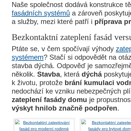
Naše společnost dodává konstrukce t
fasádních systémů
a zároveň poskytu
a služby, mezi které patří i
příprava p
Bezkontaktní zateplení fasád versu
Ptáte se, v čem spočívají výhody
zate
systémem
? Stačí si odpovědět na otá
stavba dýchá. Odpověď je samozřejmě
několik.
Stavba
, která
dýchá
poskytuje
k životu, protože
brání kumulaci vod
nedochází ke vzniku nebezpečných plí
zateplení fasády domu
je propustnos
výskyt hnilob značně podpořen
.