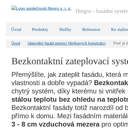
Iltegro - fasádní syst
Úvod
Produkty
Služby
Reference
Ke stažen
Úvod
Upevnění fasád pomocí hliníkových konstrukcí
Proč je 
Bezkontaktní zateplovací sys
Přemýšlíte, jak zateplit fasádu, která 
vlastnosti a dobře vypadá?
Bezkontakt
chytrý systém, díky kterému si vnitřek
stálou teplotu bez ohledu na teplot
Bezkontaktní fasády totiž narozdíl od 
přímo k domu. Mezi fasádním materiále
3 - 8 cm vzduchová mezera
pro optim