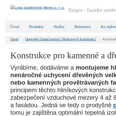
Iltegro - fasádní syst
Úvod
Produkty
Služby
Reference
Ke stažen
Úvod
Upevnění fasád pomocí hliníkových konstrukcí
Konstru
Konstrukce pro kamenné a dř
Vyrábíme, dodáváme a
montujeme hl
nenáročné uchycení dřevěných vel
nebo kamenných provětrávaných f
principem těchto hliníkových konstrukc
zabezpečení vzduchové mezery 4 až 
a fasádou. Jedná se tedy o prodyšné
tomu je zajištěna optimální tepelná iz