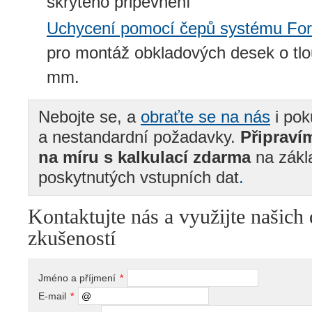
skrytého připevnění
Uchycení pomocí čepů systému For
pro montáž obkladových desek o tlo
mm.
Nebojte se, a
obraťte se na nás
i pok
a nestandardní požadavky.
Připraví
na míru s kalkulací zdarma
na zákl
poskytnutých vstupních dat
.
Kontaktujte nás a využijte našich
zkušeností
Jméno a příjmení
*
E-mail
*