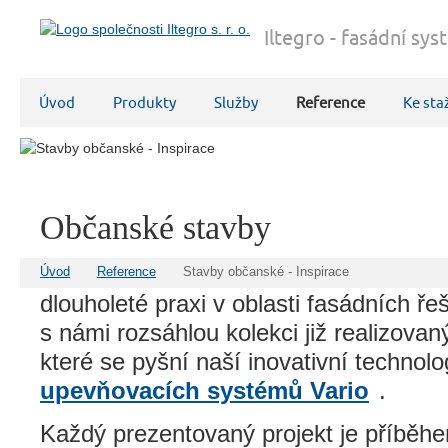
Iltegro - fasádní sy
Úvod
Produkty
Služby
Reference
Ke sta
Občanské stavby
S hrdostí vám představujeme stránku, 
Úvod
Reference
Stavby občanské - Inspirace
dlouholeté praxi v oblasti fasádních ř
s námi rozsáhlou kolekci již realizova
které se pyšní naší inovativní technolo
upevňovacích systémů Vario
.
Každý prezentovaný projekt je příběhe