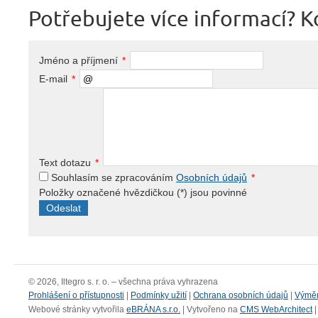
Potřebujete více informací? K
Jméno a příjmení
*
E-mail
*
Text dotazu
*
Souhlasím se zpracováním
Osobních údajů
*
Položky označené hvězdičkou (
*
) jsou povinné
© 2026, Iltegro s. r. o. – všechna práva vyhrazena
Prohlášení o přístupnosti
|
Podmínky užití
|
Ochrana osobních údajů
|
Výmě
Webové stránky vytvořila
eBRÁNA s.r.o.
| Vytvořeno na
CMS WebArchitect