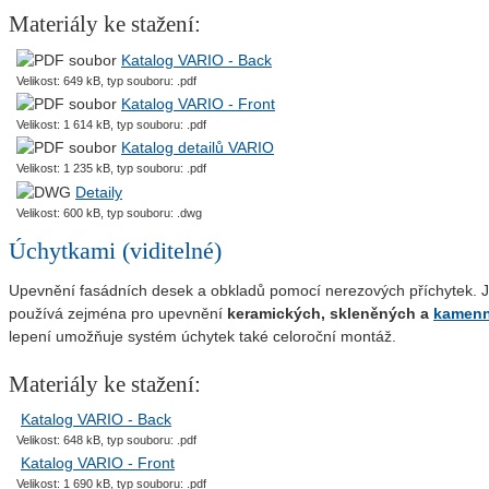
Materiály ke stažení:
Katalog VARIO - Back
Velikost: 649 kB, typ souboru: .pdf
Katalog VARIO - Front
Velikost: 1 614 kB, typ souboru: .pdf
Katalog detailů VARIO
Velikost: 1 235 kB, typ souboru: .pdf
Detaily
Velikost: 600 kB, typ souboru: .dwg
Úchytkami (viditelné)
Upevnění fasádních desek a obkladů pomocí nerezových příchytek. J
používá zejména pro upevnění
keramických, skleněných a
kamenn
lepení umožňuje systém úchytek také celoroční montáž.
Materiály ke stažení:
Katalog VARIO - Back
Velikost: 648 kB, typ souboru: .pdf
Katalog VARIO - Front
Velikost: 1 690 kB, typ souboru: .pdf