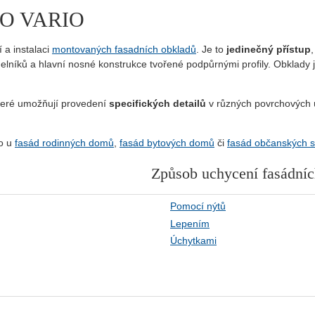
GRO VARIO
 a instalaci
montovaných fasadních obkladů
. Je to
jedinečný přístup
lníků a hlavní nosné konstrukce tvořené podpůrnými profily. Obklady
které umožňují provedení
specifických detailů
v různých povrchových
io u
fasád rodinných domů
,
fasád bytových domů
či
fasád občanských 
Způsob uchycení fasádníc
Pomocí nýtů
Lepením
Úchytkami