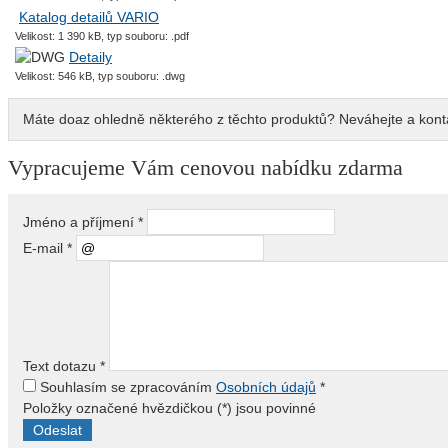
Katalog detailů VARIO
Velikost: 1 390 kB, typ souboru: .pdf
Detaily
Velikost: 546 kB, typ souboru: .dwg
Máte doaz ohledně některého z těchto produktů? Neváhejte a konta
Vypracujeme Vám cenovou nabídku zdarma
Jméno a příjmení
*
E-mail
*
Text dotazu
*
Souhlasím se zpracováním
Osobních údajů
*
Položky označené hvězdičkou (
*
) jsou povinné