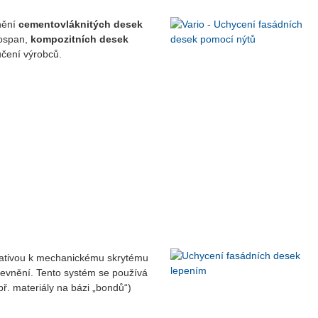
nění
cementovláknitých desek
nospan,
kompozitních desek
učení výrobců.
rnativou k mechanickému skrytému
pevnění. Tento systém se používá
ř. materiály na bázi „bondů“)