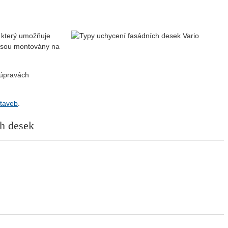
, který umožňuje
 jsou montovány na
 úpravách
staveb
.
h desek