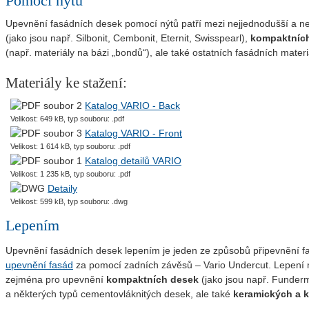
Pomocí nýtů
Upevnění fasádních desek pomocí nýtů patří mezi nejjednodušší a n
(jako jsou např. Silbonit, Cembonit, Eternit, Swisspearl),
kompaktníc
(např. materiály na bázi „bondů“), ale také ostatních fasádních mate
Materiály ke stažení:
Katalog VARIO - Back
Velikost: 649 kB, typ souboru: .pdf
Katalog VARIO - Front
Velikost: 1 614 kB, typ souboru: .pdf
Katalog detailů VARIO
Velikost: 1 235 kB, typ souboru: .pdf
Detaily
Velikost: 599 kB, typ souboru: .dwg
Lepením
Upevnění fasádních desek lepením je jeden ze způsobů připevnění fa
upevnění fasád
za pomocí zadních závěsů – Vario Undercut. Lepení n
zejména pro upevnění
kompaktních desek
(jako jsou např. Funder
a některých typů cementovláknitých desek, ale také
keramických a 