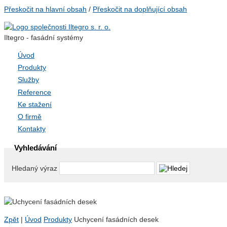
Přeskočit na hlavní obsah
/
Přeskočit na doplňující obsah
Iltegro - fasádní systémy
Úvod
Produkty
Služby
Reference
Ke stažení
O firmě
Kontakty
Vyhledávání
Hledaný výraz
Zpět
|
Úvod
Produkty
Uchycení fasádních desek