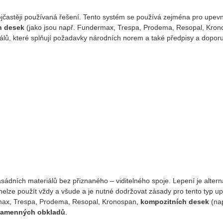
ejčastěji používaná řešení. Tento systém se používá zejména pro upev
h desek
(jako jsou např. Fundermax, Trespa, Prodema, Resopal, Kro
riálů, které splňují požadavky národních norem a také předpisy a dopor
sádních materiálů bez přiznaného – viditelného spoje. Lepení je alte
elze použít vždy a všude a je nutné dodržovat zásady pro tento typ u
max, Trespa, Prodema, Resopal, Kronospan,
kompozitních desek
(nap
kamenných obkladů
.