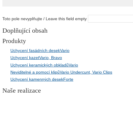
Toto pole nevyplňujte / Leave this field empty
Doplňující obsah
Produkty
Uchycení fasádních desek
Vario
Uchycení kazet
Vario, Bravo
Uchycení keramických obkladů
Vario
Neviditelné a pomocí klipů
Vario Undercunt, Vario Clips
Uchycení kamenných desek
Forte
Naše realizace