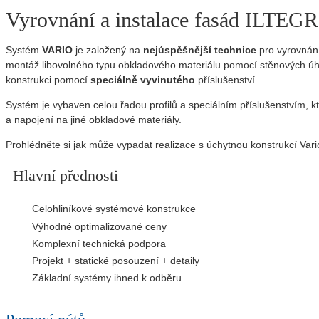
Vyrovnání a instalace fasád ILTE
Systém
VARIO
je založený na
nejúspěšnější technice
pro vyrovnání
montáž libovolného typu obkladového materiálu pomocí stěnových úhe
konstrukci pomocí
speciálně vyvinutého
příslušenství.
Systém je vybaven celou řadou profilů a speciálním příslušenstvím, 
a napojení na jiné obkladové materiály.
Prohlédněte si jak může vypadat realizace s úchytnou konstrukcí Var
Hlavní přednosti
Celohliníkové systémové konstrukce
Výhodné optimalizované ceny
Komplexní technická podpora
Projekt + statické posouzení + detaily
Základní systémy ihned k odběru